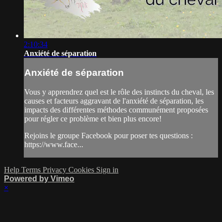
2:10:34
Anxiété de séparation
Anxiété de séparation
Vous y apprendrez quel est le rôle des instincts du cheval, les
causes et facteurs aggravant de l'anxiété de séparation, les
impacts des différentes méthodes communément proposées
pour régler ce problème et bien plus encore!
Rejoins le groupe Facebook pour poser tes questions :
https://www.face...
Help
Terms
Privacy
Cookies
Sign in
Powered by Vimeo
×